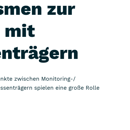
smen zur
 mit
n­trägern
unkte zwischen Monitoring-/
ssen­trägern spielen eine große Rolle