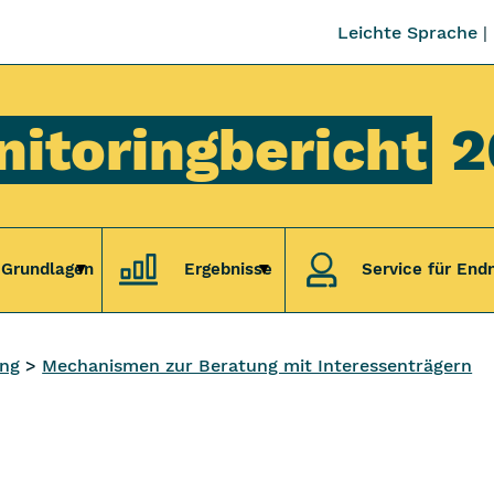
Leichte Sprache
itoringbericht
2
 Grundlagen
Ergebnisse
Service für End
Untermenü Eckdaten & Grundlagen
Untermenü Ergebnisse
ung
Mechanismen zur Beratung mit Interessenträgern