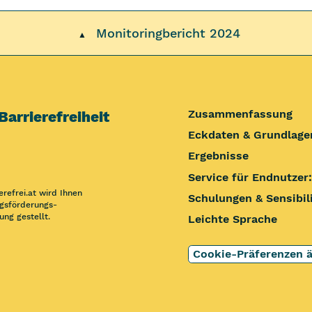
Monitoringbericht 2024
▲
Zusammen­fassung
 Barrierefreiheit
Eckdaten & Grundlage
Ergebnisse
Service für Endnutzer
erefrei.at wird Ihnen
Schulungen & Sensibil
gs­förderungs­
ung gestellt.
Leichte Sprache
Cookie-Präferenzen 