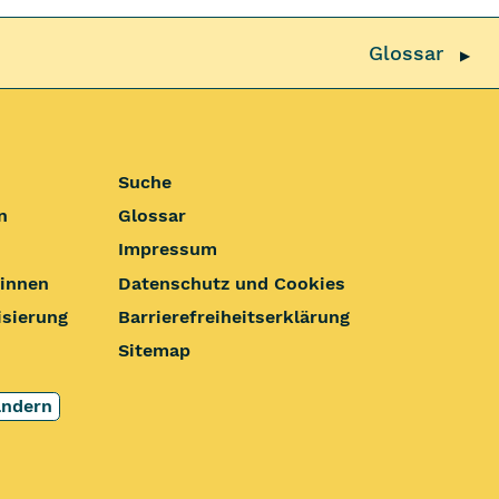
Glossar
▶
Suche
n
Glossar
Impressum
:innen
Datenschutz und Cookies
isierung
Barrierefrei­heits­erklärung
Sitemap
ändern